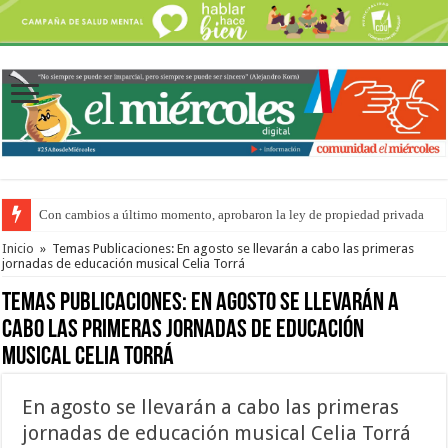
Con cambios a último momento, aprobaron la ley de propiedad privada
Adopción en Entre Ríos: el 35% de los 90 niños, niñas y adolescentes que 
Inicio
»
Temas Publicaciones: En agosto se llevarán a cabo las primeras
jornadas de educación musical Celia Torrá
Temas Publicaciones:
En agosto se llevarán a
cabo las primeras jornadas de educación
musical Celia Torrá
En agosto se llevarán a cabo las primeras
jornadas de educación musical Celia Torrá