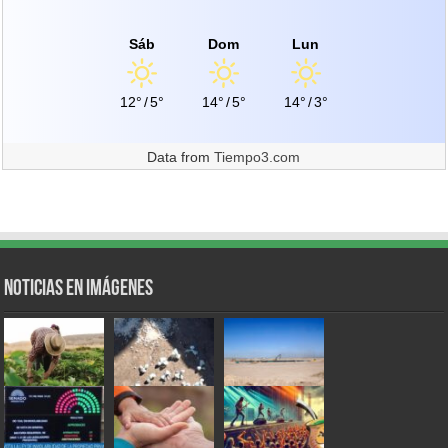
Sáb
Dom
Lun
12°
/
5°
14°
/
5°
14°
/
3°
Data from
Tiempo3.com
Noticias en Imágenes