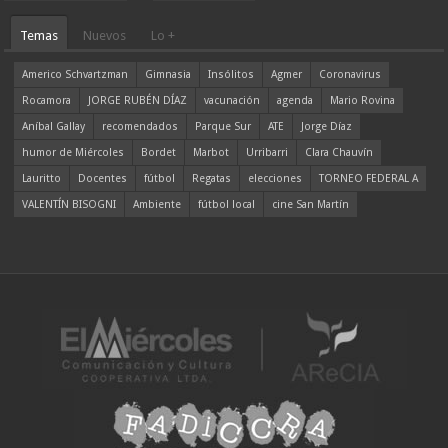
Temas
Nuevos
Lo +
Americo Schvartzman
Gimnasia
Insólitos
Agmer
Coronavirus
Rocamora
JORGE RUBÉN DÍAZ
vacunación
agenda
Mario Rovina
Aníbal Gallay
recomendados
Parque Sur
ATE
Jorge Díaz
humor de Miércoles
Bordet
Marbot
Urribarri
Clara Chauvín
Lauritto
Docentes
fútbol
Regatas
elecciones
TORNEO FEDERAL A
VALENTÍN BISOGNI
Ambiente
fútbol local
cine San Martín