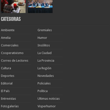
Categorias
Ambiente
Gremiales
Amelia
Humor
Comerciales
Insólitos
Cooperativismo
La Ciudad
Correo de Lectores
La Provincia
Cultura
La Región
Deportes
Novedades
Editorial
Policiales
El País
Política
Entrevistas
Ultimas noticias
Fotogalerías
Visperhumor