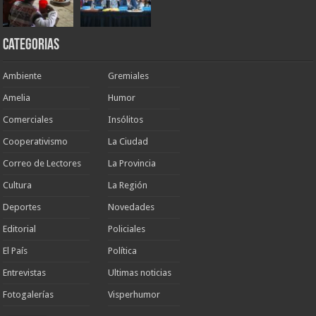
Categorias
Ambiente
Gremiales
Amelia
Humor
Comerciales
Insólitos
Cooperativismo
La Ciudad
Correo de Lectores
La Provincia
Cultura
La Región
Deportes
Novedades
Editorial
Policiales
El País
Política
Entrevistas
Ultimas noticias
Fotogalerías
Visperhumor