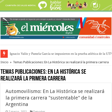
Ignacio Valín y Pamela García se impusieron en la prueba atlética de la UT
Traigo el litoral en mi canción: 100 años de Aníbal Sampayo
Inicio
»
Temas Publicaciones: En La Histórica se realizará la primera carrera
Temas Publicaciones:
En La Histórica se
realizará la primera carrera
Automovilismo: En La Histórica se realizará
la primera carrera "sustentable" de la
Argentina
7 marzo, 2022
Deportes