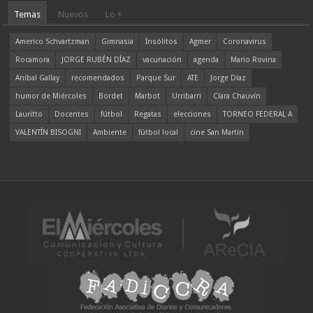
Temas
Nuevos
Lo +
Americo Schvartzman
Gimnasia
Insólitos
Agmer
Coronavirus
Rocamora
JORGE RUBÉN DÍAZ
vacunación
agenda
Mario Rovina
Aníbal Gallay
recomendados
Parque Sur
ATE
Jorge Díaz
humor de Miércoles
Bordet
Marbot
Urribarri
Clara Chauvín
Lauritto
Docentes
fútbol
Regatas
elecciones
TORNEO FEDERAL A
VALENTÍN BISOGNI
Ambiente
fútbol local
cine San Martín