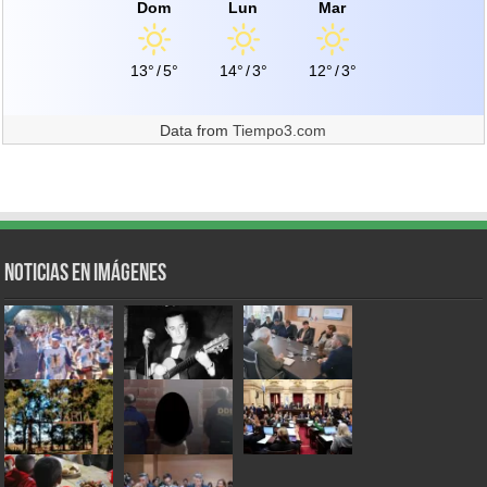
Dom
Lun
Mar
13°
/
5°
14°
/
3°
12°
/
3°
Data from
Tiempo3.com
Noticias en Imágenes