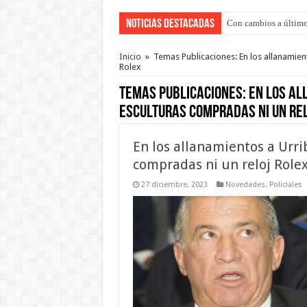
Noticias Destacadas
Adopción en Entre Río
Inicio
»
Temas Publicaciones: En los allanamien
Rolex
Temas Publicaciones:
En los al
esculturas compradas ni un re
En los allanamientos a Urri
compradas ni un reloj Role
27 diciembre, 2023
Novedades
,
Policiales