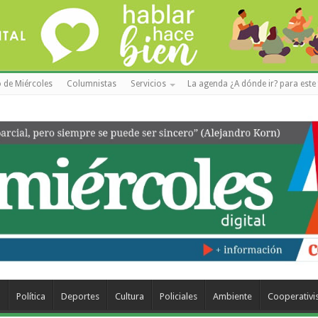
 de Miércoles
Columnistas
Servicios
La agenda ¿A dónde ir? para este 
a
Política
Deportes
Cultura
Policiales
Ambiente
Cooperativ