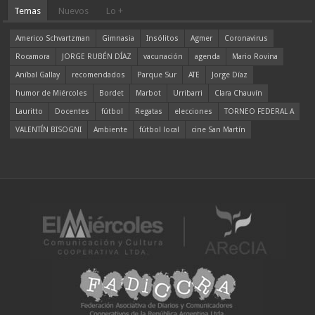
Temas
Nuevos
Lo +
Americo Schvartzman
Gimnasia
Insólitos
Agmer
Coronavirus
Rocamora
JORGE RUBÉN DÍAZ
vacunación
agenda
Mario Rovina
Aníbal Gallay
recomendados
Parque Sur
ATE
Jorge Díaz
humor de Miércoles
Bordet
Marbot
Urribarri
Clara Chauvín
Lauritto
Docentes
fútbol
Regatas
elecciones
TORNEO FEDERAL A
VALENTÍN BISOGNI
Ambiente
fútbol local
cine San Martín