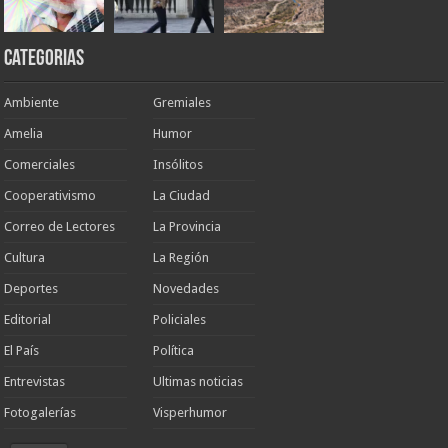
Categorias
Ambiente
Gremiales
Amelia
Humor
Comerciales
Insólitos
Cooperativismo
La Ciudad
Correo de Lectores
La Provincia
Cultura
La Región
Deportes
Novedades
Editorial
Policiales
El País
Política
Entrevistas
Ultimas noticias
Fotogalerías
Visperhumor