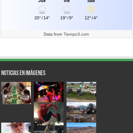
Jue
Vie
Sáb
20°
/
14°
19°
/
9°
12°
/
4°
Data from
Tiempo3.com
Noticias en Imágenes