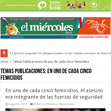
La Justicia suspende los ultraprocesados en las viandas escolares de Entre 
Se presentará la obra “La Runfla de los Macanos”
Inicio
»
Temas Publicaciones: En uno de cada cinco femicidios
Temas Publicaciones:
En uno de cada cinco
femicidios
En uno de cada cinco femicidios, el asesino
era integrante de las fuerzas de seguridad
6 agosto, 2019
El País
,
La Provincia
,
Novedades