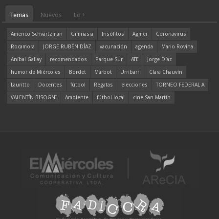
Temas
Nuevos
Lo +
Americo Schvartzman
Gimnasia
Insólitos
Agmer
Coronavirus
Rocamora
JORGE RUBÉN DÍAZ
vacunación
agenda
Mario Rovina
Aníbal Gallay
recomendados
Parque Sur
ATE
Jorge Díaz
humor de Miércoles
Bordet
Marbot
Urribarri
Clara Chauvín
Lauritto
Docentes
fútbol
Regatas
elecciones
TORNEO FEDERAL A
VALENTÍN BISOGNI
Ambiente
fútbol local
cine San Martín