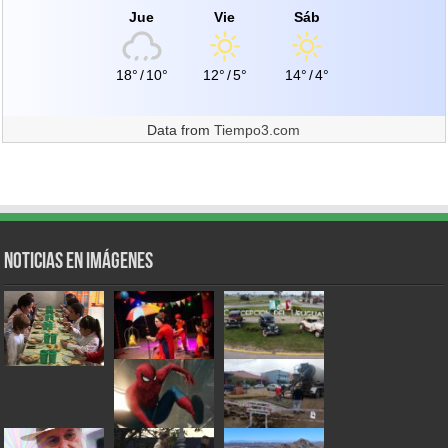
Jue
Vie
Sáb
18°
/
10°
12°
/
5°
14°
/
4°
Data from
Tiempo3.com
Noticias en Imágenes