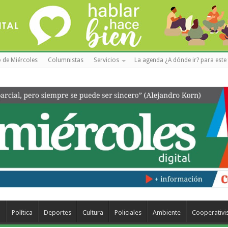
 de Miércoles
Columnistas
Servicios
La agenda ¿A dónde ir? para este 
a
Política
Deportes
Cultura
Policiales
Ambiente
Cooperativ