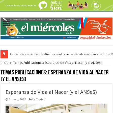
La Justicia suspende los ultraprocesados en las viandas escolares de Entre 
Se presentará la obra “La Runfla de los Macanos”
Inicio
»
Temas Publicaciones: Esperanza de Vida al Nacer (y el ANSeS)
Temas Publicaciones:
Esperanza de Vida al Nacer
(y el ANSeS)
Esperanza de Vida al Nacer (y el ANSeS)
5 mayo, 2025
La Ciudad