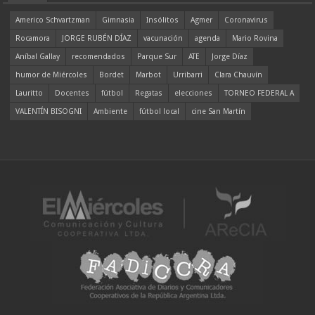
Americo Schvartzman
Gimnasia
Insólitos
Agmer
Coronavirus
Rocamora
JORGE RUBÉN DÍAZ
vacunación
agenda
Mario Rovina
Aníbal Gallay
recomendados
Parque Sur
ATE
Jorge Díaz
humor de Miércoles
Bordet
Marbot
Urribarri
Clara Chauvín
Lauritto
Docentes
fútbol
Regatas
elecciones
TORNEO FEDERAL A
VALENTÍN BISOGNI
Ambiente
fútbol local
cine San Martín