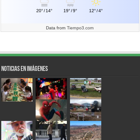
20°
/
14°
19°
/
9°
12°
/
4°
Data from
Tiempo3.com
Noticias en Imágenes