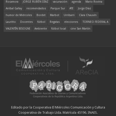
Rocamora
JORGE RUBÉN DÍAZ
vacunación
agenda
Mario Rovina
Aníbal Gallay
recomendados
Parque Sur
ATE
Jorge Díaz
humor de Miércoles
Bordet
Marbot
Urribarri
Clara Chauvín
Lauritto
Docentes
fútbol
Regatas
elecciones
TORNEO FEDERAL A
VALENTÍN BISOGNI
Ambiente
fútbol local
cine San Martín
Editado por la Cooperativa El Miércoles Comunicación y Cultura
Cooperativa de Trabajo Ltda. Matrícula 45196. INAES.