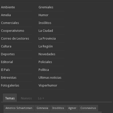
Ambiente
Gremiales
Amelia
Humor
Comerciales
Insólitos
Cooperativismo
La Ciudad
Correo de Lectores
La Provincia
Cultura
La Región
Deportes
Novedades
Editorial
Policiales
El País
Política
Entrevistas
Ultimas noticias
Fotogalerías
Visperhumor
Temas
Nuevos
Lo +
Americo Schvartzman
Gimnasia
Insólitos
Agmer
Coronavirus