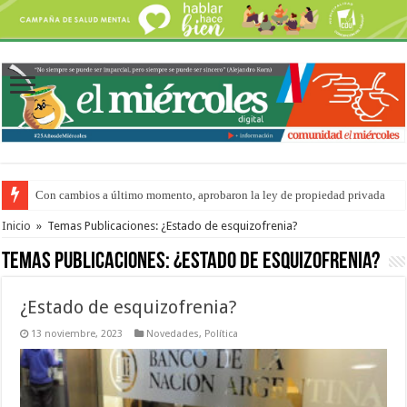
Con cambios a último momento, aprobaron la ley de propiedad privada
Del viernes 7 al domingo 9 de agosto: la agenda ¿A dónde ir? para este find
Inicio
»
Temas Publicaciones: ¿Estado de esquizofrenia?
Temas Publicaciones:
¿Estado de esquizofrenia?
¿Estado de esquizofrenia?
13 noviembre, 2023
Novedades
,
Política