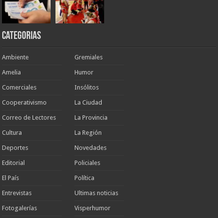
Categorias
Ambiente
Gremiales
Amelia
Humor
Comerciales
Insólitos
Cooperativismo
La Ciudad
Correo de Lectores
La Provincia
Cultura
La Región
Deportes
Novedades
Editorial
Policiales
El País
Política
Entrevistas
Ultimas noticias
Fotogalerías
Visperhumor