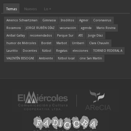
Temas
Nuevos
Lo +
Americo Schvartzman
Gimnasia
Insólitos
Agmer
Coronavirus
Rocamora
JORGE RUBÉN DÍAZ
vacunación
agenda
Mario Rovina
Aníbal Gallay
recomendados
Parque Sur
ATE
Jorge Díaz
humor de Miércoles
Bordet
Marbot
Urribarri
Clara Chauvín
Lauritto
Docentes
fútbol
Regatas
elecciones
TORNEO FEDERAL A
VALENTÍN BISOGNI
Ambiente
fútbol local
cine San Martín