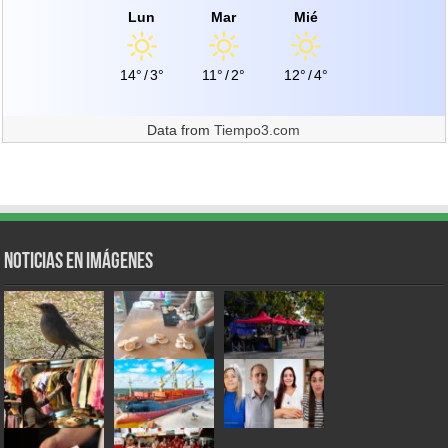
Lun
Mar
Mié
14°
/
3°
11°
/
2°
12°
/
4°
Data from
Tiempo3.com
Noticias en Imágenes