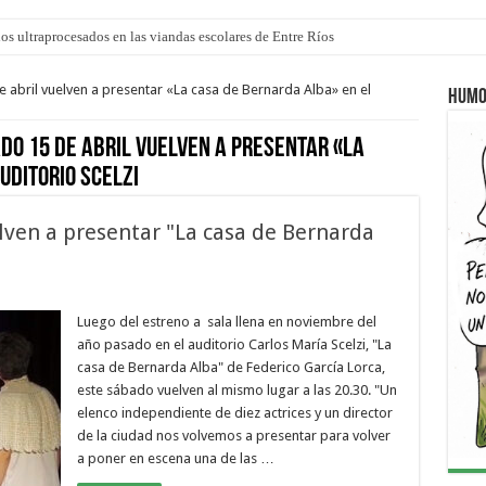
los ultraprocesados en las viandas escolares de Entre Ríos
 “La Runfla de los Macanos”
 abril vuelven a presentar «La casa de Bernarda Alba» en el
Humo
do 15 de abril vuelven a presentar «La
uditorio Scelzi
lven a presentar "La casa de Bernarda
Luego del estreno a sala llena en noviembre del
año pasado en el auditorio Carlos María Scelzi, "La
casa de Bernarda Alba" de Federico García Lorca,
este sábado vuelven al mismo lugar a las 20.30. "Un
elenco independiente de diez actrices y un director
de la ciudad nos volvemos a presentar para volver
a poner en escena una de las …