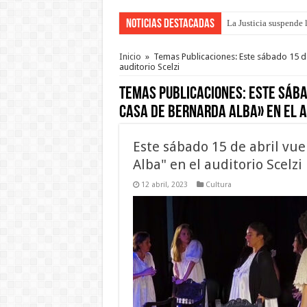
Noticias Destacadas
La Justicia suspende 
Se presentará la obra
Inicio
»
Temas Publicaciones: Este sábado 15 de
auditorio Scelzi
Temas Publicaciones:
Este sába
casa de Bernarda Alba» en el a
Este sábado 15 de abril vue
Alba" en el auditorio Scelzi
12 abril, 2023
Cultura