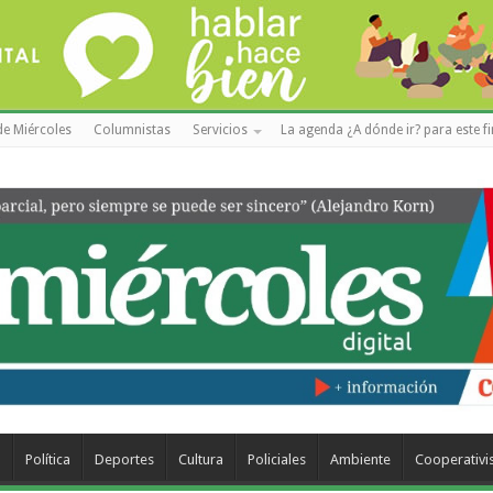
de Miércoles
Columnistas
Servicios
La agenda ¿A dónde ir? para este f
a
Política
Deportes
Cultura
Policiales
Ambiente
Cooperativ