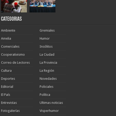
Categorias
Ambiente
Gremiales
Amelia
Humor
Comerciales
Insólitos
Cooperativismo
La Ciudad
Correo de Lectores
La Provincia
Cultura
La Región
Deportes
Novedades
Editorial
Policiales
El País
Política
Entrevistas
Ultimas noticias
Fotogalerías
Visperhumor