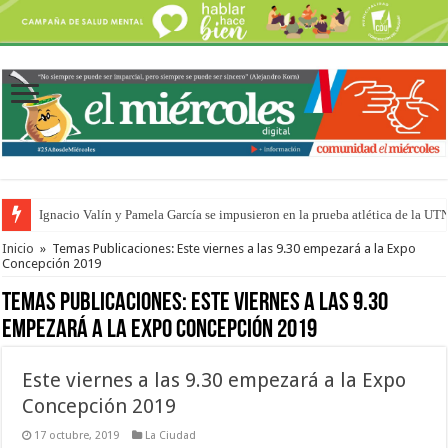
Ignacio Valín y Pamela García se impusieron en la prueba atlética de la UT
Traigo el litoral en mi canción: 100 años de Aníbal Sampayo
Inicio
»
Temas Publicaciones: Este viernes a las 9.30 empezará a la Expo
Concepción 2019
Temas Publicaciones:
Este viernes a las 9.30
empezará a la Expo Concepción 2019
Este viernes a las 9.30 empezará a la Expo
Concepción 2019
17 octubre, 2019
La Ciudad