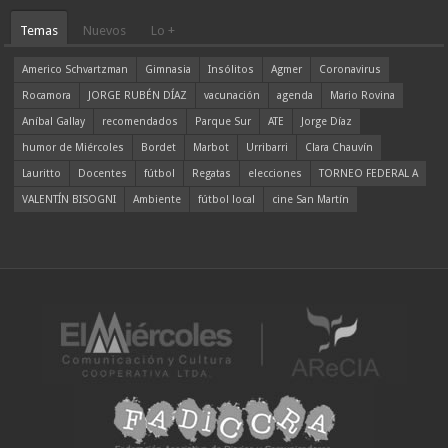
Temas
Nuevos
Lo +
Americo Schvartzman
Gimnasia
Insólitos
Agmer
Coronavirus
Rocamora
JORGE RUBÉN DÍAZ
vacunación
agenda
Mario Rovina
Aníbal Gallay
recomendados
Parque Sur
ATE
Jorge Díaz
humor de Miércoles
Bordet
Marbot
Urribarri
Clara Chauvín
Lauritto
Docentes
fútbol
Regatas
elecciones
TORNEO FEDERAL A
VALENTÍN BISOGNI
Ambiente
fútbol local
cine San Martín