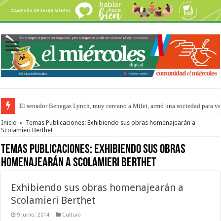
El senador Benegas Lynch, muy cercano a Milei, armó una sociedad para vend
El gobierno baja el capítulo de extranjerización de tierras
Inicio
»
Temas Publicaciones: Exhibiendo sus obras homenajearán a
Scolamieri Berthet
Temas Publicaciones:
Exhibiendo sus obras
homenajearán a Scolamieri Berthet
Exhibiendo sus obras homenajearán a
Scolamieri Berthet
9 junio, 2014
Cultura