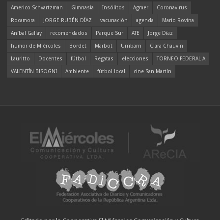
Americo Schvartzman
Gimnasia
Insólitos
Agmer
Coronavirus
Rocamora
JORGE RUBÉN DÍAZ
vacunación
agenda
Mario Rovina
Aníbal Gallay
recomendados
Parque Sur
ATE
Jorge Díaz
humor de Miércoles
Bordet
Marbot
Urribarri
Clara Chauvín
Lauritto
Docentes
fútbol
Regatas
elecciones
TORNEO FEDERAL A
VALENTÍN BISOGNI
Ambiente
fútbol local
cine San Martín