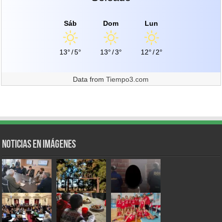
Sáb
Dom
Lun
13°
/
5°
13°
/
3°
12°
/
2°
Data from
Tiempo3.com
Noticias en Imágenes