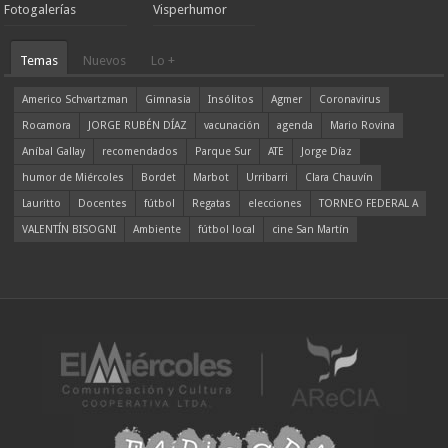
Fotogalerías
Visperhumor
Temas
Nuevos
Lo +
Americo Schvartzman
Gimnasia
Insólitos
Agmer
Coronavirus
Rocamora
JORGE RUBÉN DÍAZ
vacunación
agenda
Mario Rovina
Aníbal Gallay
recomendados
Parque Sur
ATE
Jorge Díaz
humor de Miércoles
Bordet
Marbot
Urribarri
Clara Chauvín
Lauritto
Docentes
fútbol
Regatas
elecciones
TORNEO FEDERAL A
VALENTÍN BISOGNI
Ambiente
fútbol local
cine San Martín