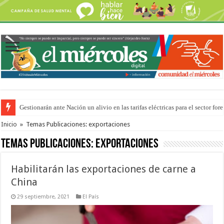
Gestionarán ante Nación un alivio en las tarifas eléctricas para el sector fore
La media sanción a la ley de Inviolabilidad ya ingresó en revisión a Diputa
Inicio
»
Temas Publicaciones: exportaciones
Temas Publicaciones:
exportaciones
Habilitarán las exportaciones de carne a
China
29 septiembre, 2021
El País