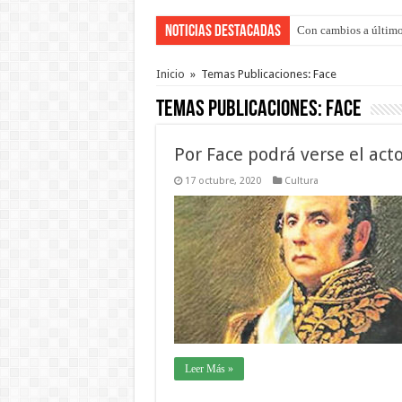
Noticias Destacadas
Con cambios a último
Del viernes 7 al domi
Inicio
»
Temas Publicaciones: Face
Temas Publicaciones:
Face
Por Face podrá verse el ac
17 octubre, 2020
Cultura
Leer Más »