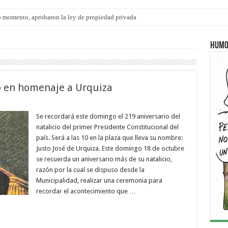
 momento, aprobaron la ley de propiedad privada
ngo 9 de agosto: la agenda ¿A dónde ir? para este finde
Humo
to en homenaje a Urquiza
Se recordará este domingo el 219 aniversario del
natalicio del primer Presidente Constitucional del
país. Será a las 10 en la plaza que lleva su nombre:
Justo José de Urquiza. Este domingo 18 de octubre
se recuerda un aniversario más de su natalicio,
razón por la cual se dispuso desde la
Municipalidad, realizar una ceremonia para
recordar el acontecimiento que …