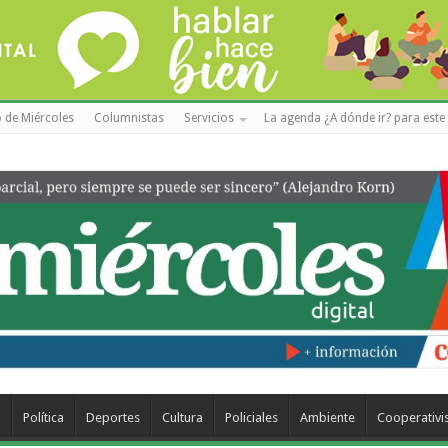
 de Miércoles
Columnistas
Servicios
La agenda ¿A dónde ir? para este 
a
Política
Deportes
Cultura
Policiales
Ambiente
Cooperativ