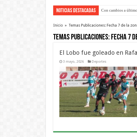
Noticias Destacadas
Con cambios a último
Adopción en Entre Río
Inicio
»
Temas Publicaciones: Fecha 7 de la zon
Temas Publicaciones:
Fecha 7 d
El Lobo fue goleado en Raf
3 mayo, 2026
Deportes