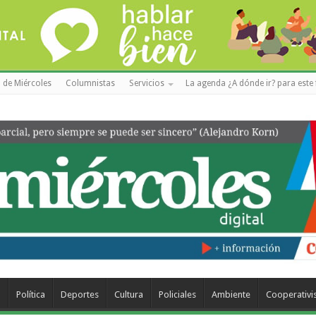
 de Miércoles
Columnistas
Servicios
La agenda ¿A dónde ir? para este 
a
Política
Deportes
Cultura
Policiales
Ambiente
Cooperativ