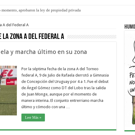
 momento, aprobaron la ley de propiedad privada
s: el 35% de los 90 niños, niñas y adolescentes que esperan una familia tiene CU
a A del Federal A
Humo
e la zona A del Federal A
aela y marcha último en su zona
Por la séptima fecha de la zona A del Torneo
federal A, 9 de Julio de Rafaela derrotó a Gimnasia
de Concepción del Uruguay por 4 a 1. Fue el debut
de Ángel Gómez como DT del Lobo tras la salida
de Juan Monge, aunque por el momento de
manera interina. El conjunto entrerriano marcha
último y cómodo con una …
Leer Más »