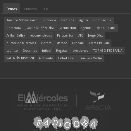
Temas
Nuevos
Lo +
Americo Schvartzman
Gimnasia
Insólitos
Agmer
Coronavirus
Rocamora
JORGE RUBÉN DÍAZ
vacunación
agenda
Mario Rovina
Aníbal Gallay
recomendados
Parque Sur
ATE
Jorge Díaz
humor de Miércoles
Bordet
Marbot
Urribarri
Clara Chauvín
Lauritto
Docentes
fútbol
Regatas
elecciones
TORNEO FEDERAL A
VALENTÍN BISOGNI
Ambiente
fútbol local
cine San Martín