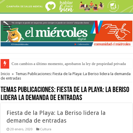
Con cambios a último momento, aprobaron la ley de propiedad privada
Adopción en Entre Ríos: el 35% de los 90 niños, niñas y adolescentes que 
Inicio
»
Temas Publicaciones: Fiesta de la Playa: La Beriso lidera la demanda
de entradas
Temas Publicaciones:
Fiesta de la Playa: La Beriso
lidera la demanda de entradas
Fiesta de la Playa: La Beriso lidera la
demanda de entradas
20 enero, 2020
Cultura