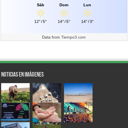
Sáb
Dom
Lun
12°
/
5°
14°
/
5°
14°
/
3°
Data from
Tiempo3.com
Noticias en Imágenes