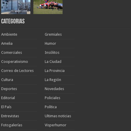
Categorias
Ambiente
Gremiales
Amelia
Humor
Comerciales
Insólitos
Cooperativismo
La Ciudad
Correo de Lectores
La Provincia
Cultura
La Región
Deportes
Novedades
Editorial
Policiales
El País
Política
Entrevistas
Ultimas noticias
Fotogalerías
Visperhumor