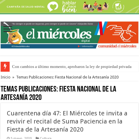
Con cambios a último momento, aprobaron la ley de propiedad privada
Adopción en Entre Ríos: el 35% de los 90 niños, niñas y adolescentes que 
Inicio
»
Temas Publicaciones: Fiesta Nacional de la Artesanía 2020
Temas Publicaciones:
Fiesta Nacional de la
Artesanía 2020
Cuarentena día 47: El Miércoles te invita a
revivir el recital de Suma Paciencia en la
Fiesta de la Artesanía 2020
5 mayo, 2020
Cultura