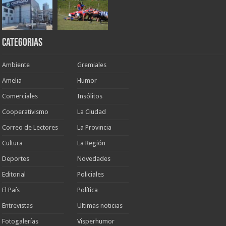
Categorias
Ambiente
Gremiales
Amelia
Humor
Comerciales
Insólitos
Cooperativismo
La Ciudad
Correo de Lectores
La Provincia
Cultura
La Región
Deportes
Novedades
Editorial
Policiales
El País
Política
Entrevistas
Ultimas noticias
Fotogalerías
Visperhumor