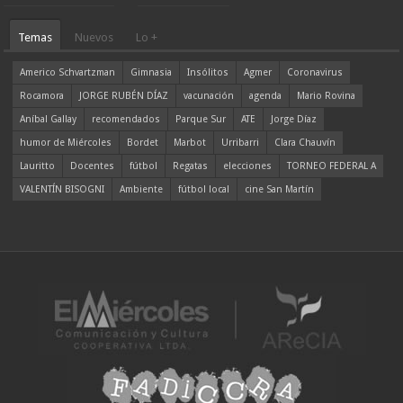
Temas
Nuevos
Lo +
Americo Schvartzman
Gimnasia
Insólitos
Agmer
Coronavirus
Rocamora
JORGE RUBÉN DÍAZ
vacunación
agenda
Mario Rovina
Aníbal Gallay
recomendados
Parque Sur
ATE
Jorge Díaz
humor de Miércoles
Bordet
Marbot
Urribarri
Clara Chauvín
Lauritto
Docentes
fútbol
Regatas
elecciones
TORNEO FEDERAL A
VALENTÍN BISOGNI
Ambiente
fútbol local
cine San Martín