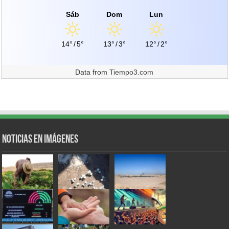
Sáb
Dom
Lun
14°
/
5°
13°
/
3°
12°
/
2°
Data from
Tiempo3.com
Noticias en Imágenes