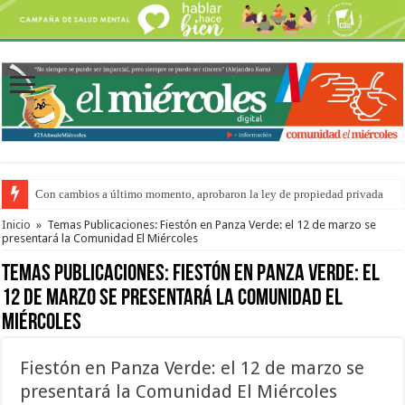
Con cambios a último momento, aprobaron la ley de propiedad privada
Del viernes 7 al domingo 9 de agosto: la agenda ¿A dónde ir? para este find
Inicio
»
Temas Publicaciones: Fiestón en Panza Verde: el 12 de marzo se
presentará la Comunidad El Miércoles
Temas Publicaciones:
Fiestón en Panza Verde: el
12 de marzo se presentará la Comunidad El
Miércoles
Fiestón en Panza Verde: el 12 de marzo se
presentará la Comunidad El Miércoles