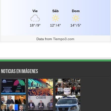
Vie
Sáb
Dom
18°
/
9°
12°
/
4°
14°
/
5°
Data from
Tiempo3.com
Noticias en Imágenes