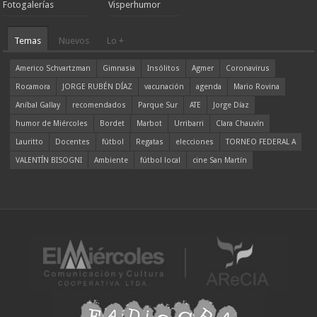
Fotogalerías
Visperhumor
Temas
Nuevos
Lo +
Americo Schvartzman
Gimnasia
Insólitos
Agmer
Coronavirus
Rocamora
JORGE RUBÉN DÍAZ
vacunación
agenda
Mario Rovina
Aníbal Gallay
recomendados
Parque Sur
ATE
Jorge Díaz
humor de Miércoles
Bordet
Marbot
Urribarri
Clara Chauvín
Lauritto
Docentes
fútbol
Regatas
elecciones
TORNEO FEDERAL A
VALENTÍN BISOGNI
Ambiente
fútbol local
cine San Martín