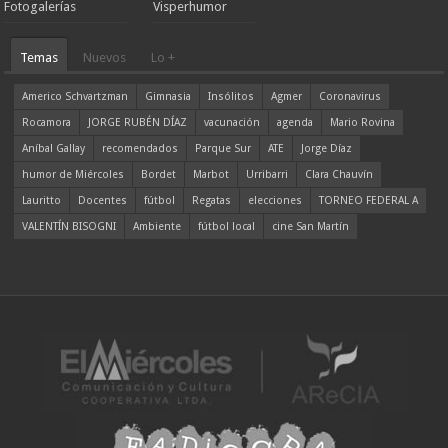
Fotogalerías
Visperhumor
Temas
Nuevos
Lo +
Americo Schvartzman
Gimnasia
Insólitos
Agmer
Coronavirus
Rocamora
JORGE RUBÉN DÍAZ
vacunación
agenda
Mario Rovina
Aníbal Gallay
recomendados
Parque Sur
ATE
Jorge Díaz
humor de Miércoles
Bordet
Marbot
Urribarri
Clara Chauvín
Lauritto
Docentes
fútbol
Regatas
elecciones
TORNEO FEDERAL A
VALENTÍN BISOGNI
Ambiente
fútbol local
cine San Martín