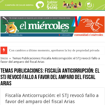
Con cambios a último momento, aprobaron la ley de propiedad privada
Adopción en Entre Ríos: el 35% de los 90 niños, niñas y adolescentes que 
Inicio
»
Temas Publicaciones: Fiscalía Anticorrupción: el STJ revocó fallo a
favor del amparo del fiscal Arias
Temas Publicaciones:
Fiscalía Anticorrupción: el
STJ revocó fallo a favor del amparo del fiscal
Arias
Fiscalía Anticorrupción: el STJ revocó fallo a
favor del amparo del fiscal Arias