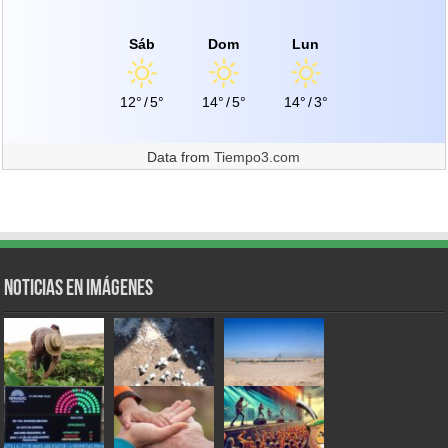
Sáb
Dom
Lun
12°
/
5°
14°
/
5°
14°
/
3°
Data from
Tiempo3.com
Noticias en Imágenes