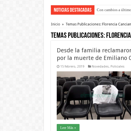
Noticias Destacadas
Con cambios a último
Adopción en Entre Río
Inicio
»
Temas Publicaciones: Florencia Cancian
Temas Publicaciones:
Florencia
Desde la familia reclamaron
por la muerte de Emiliano 
15 febrero, 2019
Novedades
,
Policiales
Leer Más »