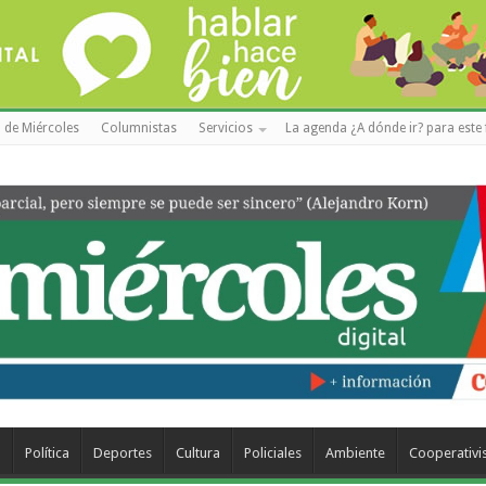
 de Miércoles
Columnistas
Servicios
La agenda ¿A dónde ir? para este 
a
Política
Deportes
Cultura
Policiales
Ambiente
Cooperativ