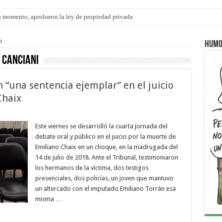
 momento, aprobaron la ley de propiedad privada
s: el 35% de los 90 niños, niñas y adolescentes que esperan una familia tiene CU
i
Humo
 Canciani
 “una sentencia ejemplar” en el juicio
Chaix
Este viernes se desarrolló la cuarta jornada del
debate oral y público en el juicio por la muerte de
Emiliano Chaix en un choque, en la madrugada del
14 de julio de 2018. Ante el Tribunal, testimoniaron
los hermanos de la víctima, dos testigos
presenciales, dos policías, un joven que mantuvo
un altercado con el imputado Emiliano Torrán esa
misma …