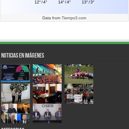
12°
/
4°
14°
/
4°
13°
/
3°
Data from
Tiempo3.com
Noticias en Imágenes