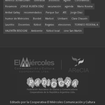
Americo Schvartzman
Gimnasia
Insólitos
Agmer
Coronavirus
Rocamora
JORGE RUBÉN DÍAZ
vacunación
agenda
Mario Rovina
Aníbal Gallay
recomendados
Parque Sur
ATE
Jorge Díaz
humor de Miércoles
Bordet
Marbot
Urribarri
Clara Chauvín
Lauritto
Docentes
fútbol
Regatas
elecciones
TORNEO FEDERAL A
VALENTÍN BISOGNI
Ambiente
fútbol local
cine San Martín
Editado por la Cooperativa El Miércoles Comunicación y Cultura