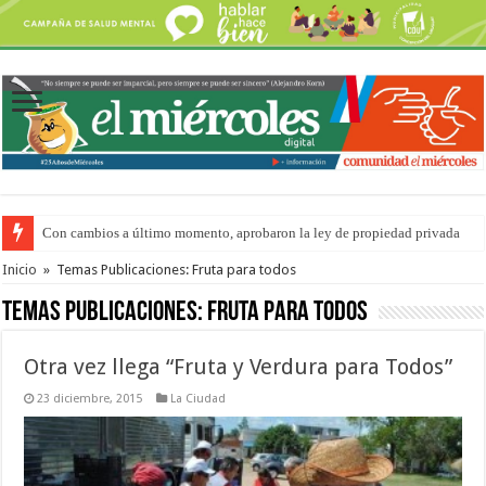
Con cambios a último momento, aprobaron la ley de propiedad privada
Del viernes 7 al domingo 9 de agosto: la agenda ¿A dónde ir? para este find
Inicio
»
Temas Publicaciones: Fruta para todos
Temas Publicaciones:
Fruta para todos
Otra vez llega “Fruta y Verdura para Todos”
23 diciembre, 2015
La Ciudad