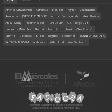
Temas
Nuevos
Lo +
Americo Schvartzman
Gimnasia
Insólitos
Agmer
Coronavirus
Rocamora
JORGE RUBÉN DÍAZ
vacunación
agenda
Mario Rovina
Aníbal Gallay
recomendados
Parque Sur
ATE
Jorge Díaz
humor de Miércoles
Bordet
Marbot
Urribarri
Clara Chauvín
Lauritto
Docentes
fútbol
Regatas
elecciones
TORNEO FEDERAL A
VALENTÍN BISOGNI
Ambiente
fútbol local
cine San Martín