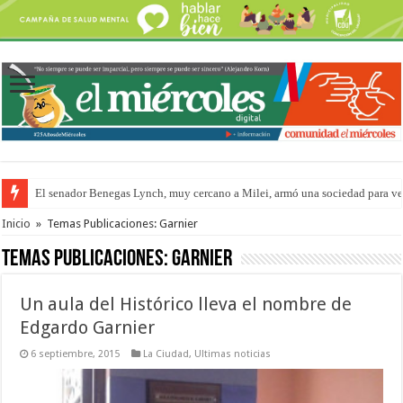
El senador Benegas Lynch, muy cercano a Milei, armó una sociedad para vend
El gobierno baja el capítulo de extranjerización de tierras
Inicio
»
Temas Publicaciones: Garnier
Temas Publicaciones:
Garnier
Un aula del Histórico lleva el nombre de
Edgardo Garnier
6 septiembre, 2015
La Ciudad
,
Ultimas noticias