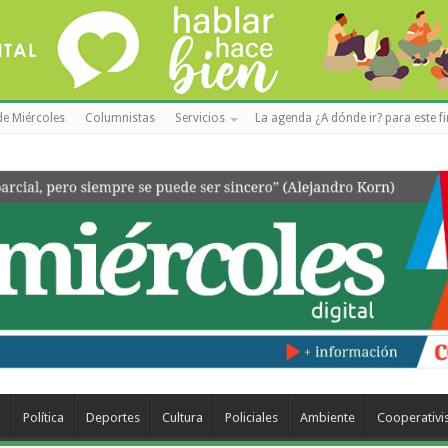
de Miércoles
Columnistas
Servicios
La agenda ¿A dónde ir? para este f
a
Política
Deportes
Cultura
Policiales
Ambiente
Cooperativ