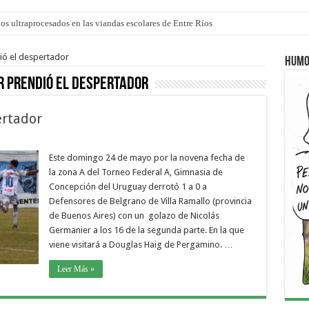
los ultraprocesados en las viandas escolares de Entre Ríos
 “La Runfla de los Macanos”
ió el despertador
Humo
 prendió el despertador
ertador
Este domingo 24 de mayo por la novena fecha de
la zona A del Torneo Federal A, Gimnasia de
Concepción del Uruguay derrotó 1 a 0 a
Defensores de Belgrano de Villa Ramallo (provincia
de Buenos Aires) con un golazo de Nicolás
Germanier a los 16 de la segunda parte. En la que
viene visitará a Douglas Haig de Pergamino. …
Leer Más »