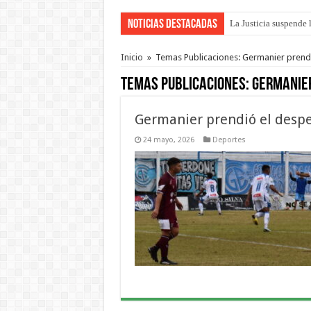
Noticias Destacadas
La Justicia suspende 
Se presentará la obra
Inicio
»
Temas Publicaciones: Germanier prend
Temas Publicaciones:
Germanier
Germanier prendió el desp
24 mayo, 2026
Deportes