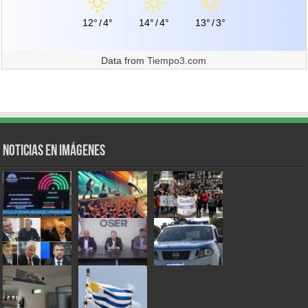
12°
/
4°
14°
/
4°
13°
/
3°
Data from
Tiempo3.com
Noticias en Imágenes