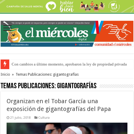
Con cambios a último momento, aprobaron la ley de propiedad privada
Del viernes 7 al domingo 9 de agosto: la agenda ¿A dónde ir? para este find
Inicio
»
Temas Publicaciones: gigantografías
Temas Publicaciones:
gigantografías
Organizan en el Tobar García una
exposición de gigantografías del Papa
21 julio, 2018
Cultura