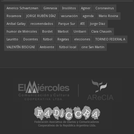
Americo Schvartzman
Gimnasia
Insólitos
Agmer
Coronavirus
Rocamora
JORGE RUBÉN DÍAZ
vacunación
agenda
Mario Rovina
Aníbal Gallay
recomendados
Parque Sur
ATE
Jorge Díaz
humor de Miércoles
Bordet
Marbot
Urribarri
Clara Chauvín
Lauritto
Docentes
fútbol
Regatas
elecciones
TORNEO FEDERAL A
VALENTÍN BISOGNI
Ambiente
fútbol local
cine San Martín