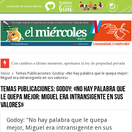
Con cambios a último momento, aprobaron la ley de propiedad privada
Adopción en Entre Ríos: el 35% de los 90 niños, niñas y adolescentes que 
Inicio
»
Temas Publicaciones: Godoy: «No hay palabra que le quepa mejor:
Miguel era intransigente en sus valores»
Temas Publicaciones:
Godoy: «No hay palabra que
le quepa mejor: Miguel era intransigente en sus
valores»
Godoy: "No hay palabra que le quepa
mejor, Miguel era intransigente en sus