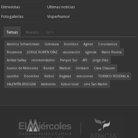
Entrevistas
Ultimas noticias
Fotogalerías
Visperhumor
Temas
Nuevos
Lo +
Americo Schvartzman
Gimnasia
Insólitos
Agmer
Coronavirus
Rocamora
JORGE RUBÉN DÍAZ
vacunación
agenda
Mario Rovina
Aníbal Gallay
recomendados
Parque Sur
ATE
Jorge Díaz
humor de Miércoles
Bordet
Marbot
Urribarri
Clara Chauvín
Lauritto
Docentes
fútbol
Regatas
elecciones
TORNEO FEDERAL A
VALENTÍN BISOGNI
Ambiente
fútbol local
cine San Martín