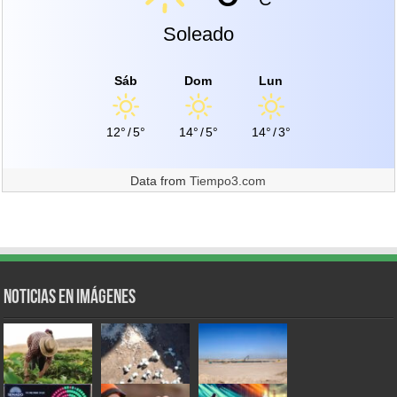
Soleado
Sáb
Dom
Lun
12°
/
5°
14°
/
5°
14°
/
3°
Data from
Tiempo3.com
Noticias en Imágenes