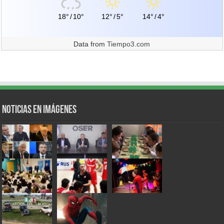
18°
/
10°
12°
/
5°
14°
/
4°
Data from
Tiempo3.com
Noticias en Imágenes