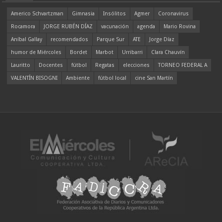
Americo Schvartzman
Gimnasia
Insólitos
Agmer
Coronavirus
Rocamora
JORGE RUBÉN DÍAZ
vacunación
agenda
Mario Rovina
Aníbal Gallay
recomendados
Parque Sur
ATE
Jorge Díaz
humor de Miércoles
Bordet
Marbot
Urribarri
Clara Chauvín
Lauritto
Docentes
fútbol
Regatas
elecciones
TORNEO FEDERAL A
VALENTÍN BISOGNI
Ambiente
fútbol local
cine San Martín