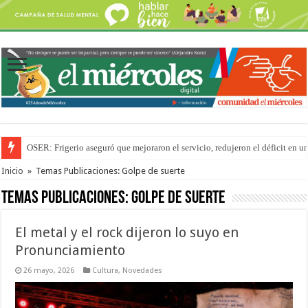
OSER: Frigerio aseguró que mejoraron el servicio, redujeron el déficit e
La Justicia suspende los ultraprocesados en las viandas escolares de Entre 
Inicio
»
Temas Publicaciones: Golpe de suerte
Temas Publicaciones:
Golpe de suerte
El metal y el rock dijeron lo suyo en
Pronunciamiento
26 mayo, 2026
Cultura
,
Novedades