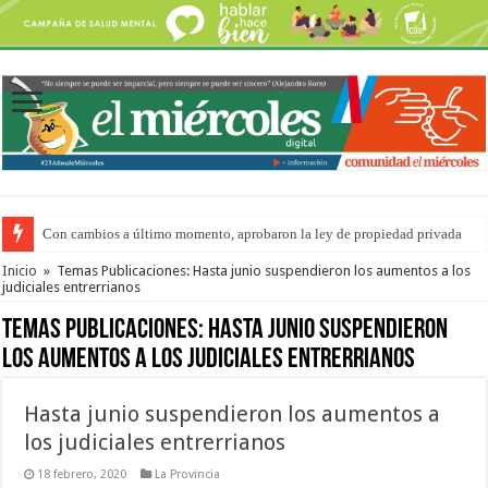
Con cambios a último momento, aprobaron la ley de propiedad privada
Adopción en Entre Ríos: el 35% de los 90 niños, niñas y adolescentes que 
Inicio
»
Temas Publicaciones: Hasta junio suspendieron los aumentos a los
judiciales entrerrianos
Temas Publicaciones:
Hasta junio suspendieron
los aumentos a los judiciales entrerrianos
Hasta junio suspendieron los aumentos a
los judiciales entrerrianos
18 febrero, 2020
La Provincia