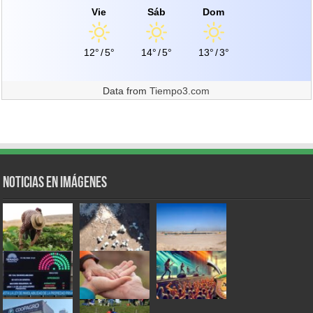
Vie
Sáb
Dom
12°
/
5°
14°
/
5°
13°
/
3°
Data from
Tiempo3.com
Noticias en Imágenes