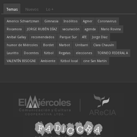
Temas
Nuevos
Lo +
Americo Schvartzman
Gimnasia
Insólitos
Agmer
Coronavirus
Rocamora
JORGE RUBÉN DÍAZ
vacunación
agenda
Mario Rovina
Aníbal Gallay
recomendados
Parque Sur
ATE
Jorge Díaz
humor de Miércoles
Bordet
Marbot
Urribarri
Clara Chauvín
Lauritto
Docentes
fútbol
Regatas
elecciones
TORNEO FEDERAL A
VALENTÍN BISOGNI
Ambiente
fútbol local
cine San Martín