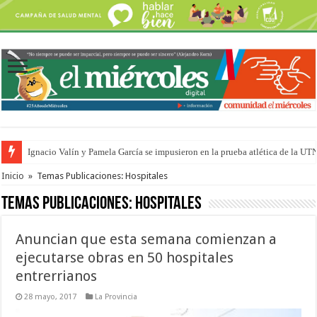
Ignacio Valín y Pamela García se impusieron en la prueba atlética de la UT
Traigo el litoral en mi canción: 100 años de Aníbal Sampayo
Inicio
»
Temas Publicaciones: Hospitales
Temas Publicaciones:
Hospitales
Anuncian que esta semana comienzan a
ejecutarse obras en 50 hospitales
entrerrianos
28 mayo, 2017
La Provincia