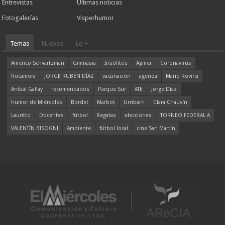
Entrevistas
Ultimas noticias
Fotogalerías
Visperhumor
Temas
Nuevos
Lo +
Americo Schvartzman
Gimnasia
Insólitos
Agmer
Coronavirus
Rocamora
JORGE RUBÉN DÍAZ
vacunación
agenda
Mario Rovina
Aníbal Gallay
recomendados
Parque Sur
ATE
Jorge Díaz
humor de Miércoles
Bordet
Marbot
Urribarri
Clara Chauvín
Lauritto
Docentes
fútbol
Regatas
elecciones
TORNEO FEDERAL A
VALENTÍN BISOGNI
Ambiente
fútbol local
cine San Martín