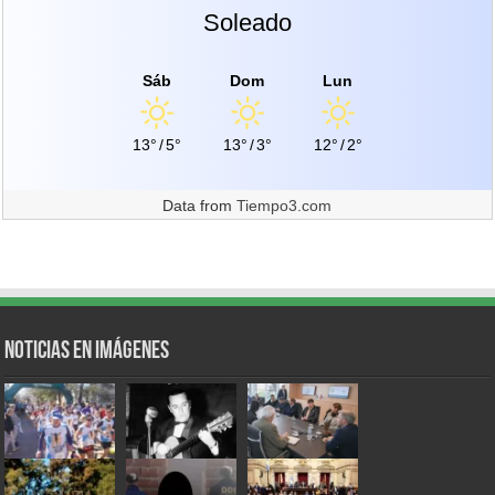
Soleado
Sáb
Dom
Lun
13°
/
5°
13°
/
3°
12°
/
2°
Data from
Tiempo3.com
Noticias en Imágenes