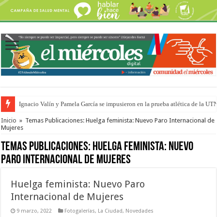
Ignacio Valín y Pamela García se impusieron en la prueba atlética de la UT
Traigo el litoral en mi canción: 100 años de Aníbal Sampayo
Inicio
»
Temas Publicaciones: Huelga feminista: Nuevo Paro Internacional de
Mujeres
Temas Publicaciones:
Huelga feminista: Nuevo
Paro Internacional de Mujeres
Huelga feminista: Nuevo Paro
Internacional de Mujeres
9 marzo, 2022
Fotogalerías
,
La Ciudad
,
Novedades