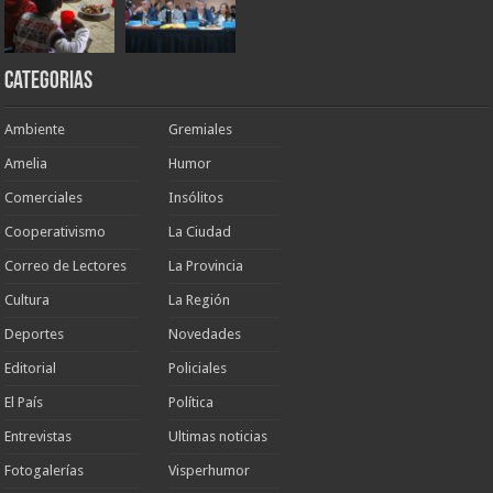
Categorias
Ambiente
Gremiales
Amelia
Humor
Comerciales
Insólitos
Cooperativismo
La Ciudad
Correo de Lectores
La Provincia
Cultura
La Región
Deportes
Novedades
Editorial
Policiales
El País
Política
Entrevistas
Ultimas noticias
Fotogalerías
Visperhumor