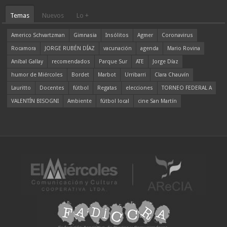
Temas
Nuevos
Lo +
Americo Schvartzman
Gimnasia
Insólitos
Agmer
Coronavirus
Rocamora
JORGE RUBÉN DÍAZ
vacunación
agenda
Mario Rovina
Aníbal Gallay
recomendados
Parque Sur
ATE
Jorge Díaz
humor de Miércoles
Bordet
Marbot
Urribarri
Clara Chauvín
Lauritto
Docentes
fútbol
Regatas
elecciones
TORNEO FEDERAL A
VALENTÍN BISOGNI
Ambiente
fútbol local
cine San Martín