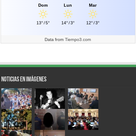
Dom
Lun
Mar
13°
/
5°
14°
/
3°
12°
/
3°
Data from
Tiempo3.com
Noticias en Imágenes