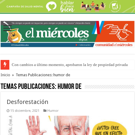
Con cambios a último momento, aprobaron la ley de propiedad privada
Adopción en Entre Ríos: el 35% de los 90 niños, niñas y adolescentes que 
Inicio
»
Temas Publicaciones: humor de
Temas Publicaciones:
humor de
Desforestación
15 diciembre, 2021
Humor