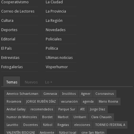
Cooperativismo
La Ciudad
Correo de Lectores
La Provincia
Cultura
La Región
Deportes
Novedades
Editorial
Policiales
El País
Política
Entrevistas
Ultimas noticias
Fotogalerías
Visperhumor
Temas
Nuevos
Lo +
Americo Schvartzman
Gimnasia
Insólitos
Agmer
Coronavirus
Rocamora
JORGE RUBÉN DÍAZ
vacunación
agenda
Mario Rovina
Aníbal Gallay
recomendados
Parque Sur
ATE
Jorge Díaz
humor de Miércoles
Bordet
Marbot
Urribarri
Clara Chauvín
Lauritto
Docentes
fútbol
Regatas
elecciones
TORNEO FEDERAL A
VALENTÍN BISOGNI
Ambiente
fútbol local
cine San Martín