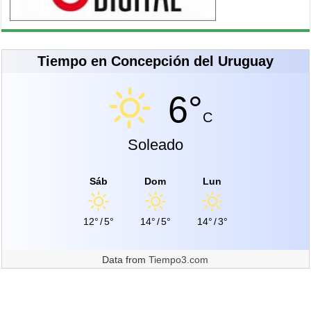
Tiempo en Concepción del Uruguay
6°
C
Soleado
Sáb
Dom
Lun
12°
/
5°
14°
/
5°
14°
/
3°
Data from
Tiempo3.com