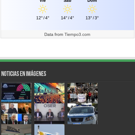
Vie
Sáb
Dom
12°
/
4°
14°
/
4°
13°
/
3°
Data from
Tiempo3.com
Noticias en Imágenes