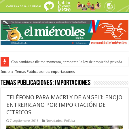
Con cambios a último momento, aprobaron la ley de propiedad privada
Del viernes 7 al domingo 9 de agosto: la agenda ¿A dónde ir? para este find
Inicio
»
Temas Publicaciones: importaciones
Temas Publicaciones:
importaciones
TELÉFONO PARA MACRI Y DE ANGELI: ENOJO
ENTRERRIANO POR IMPORTACIÓN DE
CITRICOS
7 septiembre, 2016
Novedades
,
Política