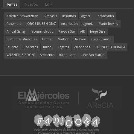
Temas
Nuevos
Lo +
Americo Schvartzman
Gimnasia
Insólitos
Agmer
Coronavirus
Rocamora
JORGE RUBÉN DÍAZ
vacunación
agenda
Mario Rovina
Aníbal Gallay
recomendados
Parque Sur
ATE
Jorge Díaz
humor de Miércoles
Bordet
Marbot
Urribarri
Clara Chauvín
Lauritto
Docentes
fútbol
Regatas
elecciones
TORNEO FEDERAL A
VALENTÍN BISOGNI
Ambiente
fútbol local
cine San Martín