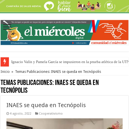
Ignacio Valín y Pamela García se impusieron en la prueba atlética de la UT
Traigo el litoral en mi canción: 100 años de Aníbal Sampayo
Inicio
»
Temas Publicaciones: INAES se queda en Tecnópolis
Temas Publicaciones:
INAES se queda en
Tecnópolis
INAES se queda en Tecnópolis
4 agosto, 2022
Cooperativismo