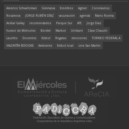
Americo Schvartzman
Gimnasia
Insólitos
Agmer
Coronavirus
Rocamora
JORGE RUBÉN DÍAZ
vacunación
agenda
Mario Rovina
Aníbal Gallay
recomendados
Parque Sur
ATE
Jorge Díaz
humor de Miércoles
Bordet
Marbot
Urribarri
Clara Chauvín
Lauritto
Docentes
fútbol
Regatas
elecciones
TORNEO FEDERAL A
VALENTÍN BISOGNI
Ambiente
fútbol local
cine San Martín