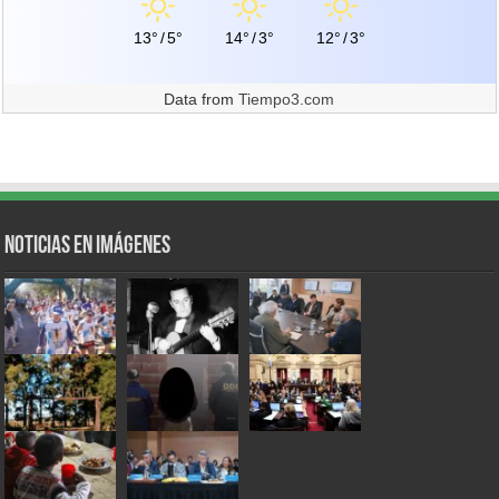
13°
/
5°
14°
/
3°
12°
/
3°
Data from
Tiempo3.com
Noticias en Imágenes