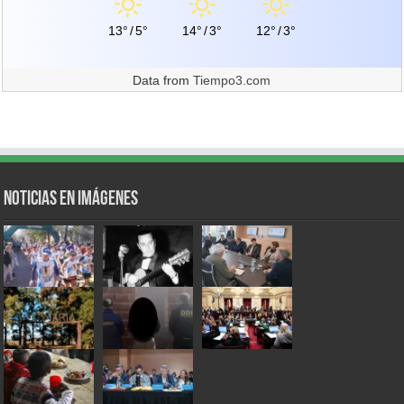
13°
/
5°
14°
/
3°
12°
/
3°
Data from
Tiempo3.com
Noticias en Imágenes