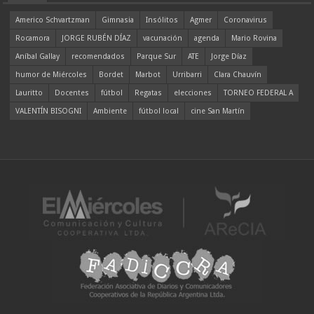
Americo Schvartzman
Gimnasia
Insólitos
Agmer
Coronavirus
Rocamora
JORGE RUBÉN DÍAZ
vacunación
agenda
Mario Rovina
Aníbal Gallay
recomendados
Parque Sur
ATE
Jorge Díaz
humor de Miércoles
Bordet
Marbot
Urribarri
Clara Chauvín
Lauritto
Docentes
fútbol
Regatas
elecciones
TORNEO FEDERAL A
VALENTÍN BISOGNI
Ambiente
fútbol local
cine San Martín