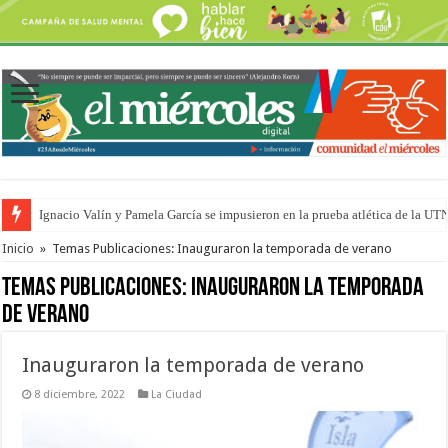
Ignacio Valín y Pamela García se impusieron en la prueba atlética de la UT
Traigo el litoral en mi canción: 100 años de Aníbal Sampayo
Inicio
»
Temas Publicaciones: Inauguraron la temporada de verano
Temas Publicaciones:
Inauguraron la temporada
de verano
Inauguraron la temporada de verano
8 diciembre, 2022
La Ciudad