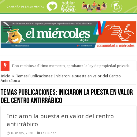
Con cambios a último momento, aprobaron la ley de propiedad privada
Adopción en Entre Ríos: el 35% de los 90 niños, niñas y adolescentes que 
Inicio
»
Temas Publicaciones: Iniciaron la puesta en valor del Centro
Antirrábico
Temas Publicaciones:
Iniciaron la puesta en valor
del Centro Antirrábico
Iniciaron la puesta en valor del centro
antirrábico
16 mayo, 2020
La Ciudad