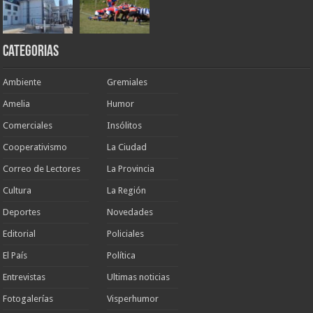
Categorias
Ambiente
Gremiales
Amelia
Humor
Comerciales
Insólitos
Cooperativismo
La Ciudad
Correo de Lectores
La Provincia
Cultura
La Región
Deportes
Novedades
Editorial
Policiales
El País
Política
Entrevistas
Ultimas noticias
Fotogalerías
Visperhumor