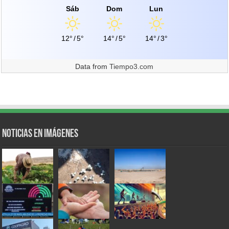
Sáb
Dom
Lun
12°
/
5°
14°
/
5°
14°
/
3°
Data from
Tiempo3.com
Noticias en Imágenes