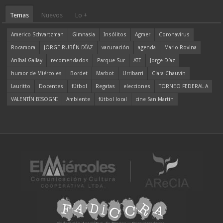
Temas
Nuevos
Lo +
Americo Schvartzman
Gimnasia
Insólitos
Agmer
Coronavirus
Rocamora
JORGE RUBÉN DÍAZ
vacunación
agenda
Mario Rovina
Aníbal Gallay
recomendados
Parque Sur
ATE
Jorge Díaz
humor de Miércoles
Bordet
Marbot
Urribarri
Clara Chauvín
Lauritto
Docentes
fútbol
Regatas
elecciones
TORNEO FEDERAL A
VALENTÍN BISOGNI
Ambiente
fútbol local
cine San Martín