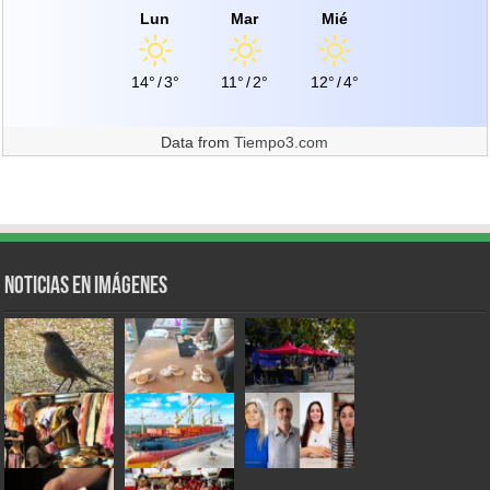
Lun
Mar
Mié
14°
/
3°
11°
/
2°
12°
/
4°
Data from
Tiempo3.com
Noticias en Imágenes