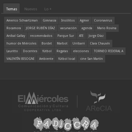
Temas
Nuevos
Lo +
Americo Schvartzman
Gimnasia
Insólitos
Agmer
Coronavirus
Rocamora
JORGE RUBÉN DÍAZ
vacunación
agenda
Mario Rovina
Aníbal Gallay
recomendados
Parque Sur
ATE
Jorge Díaz
humor de Miércoles
Bordet
Marbot
Urribarri
Clara Chauvín
Lauritto
Docentes
fútbol
Regatas
elecciones
TORNEO FEDERAL A
VALENTÍN BISOGNI
Ambiente
fútbol local
cine San Martín