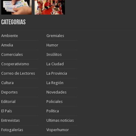
Categorias
Ambiente
Gremiales
Amelia
Humor
Comerciales
Insólitos
Cooperativismo
La Ciudad
Correo de Lectores
La Provincia
Cultura
La Región
Deportes
Novedades
Editorial
Policiales
El País
Política
Entrevistas
Ultimas noticias
Fotogalerías
Visperhumor