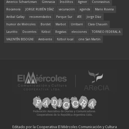
Americo Schvartzman
Gimnasia
Insólitos
Agmer
Coronavirus
Rocamora
JORGE RUBÉN DÍAZ
vacunación
agenda
Mario Rovina
Aníbal Gallay
recomendados
Parque Sur
ATE
Jorge Díaz
humor de Miércoles
Bordet
Marbot
Urribarri
Clara Chauvín
Lauritto
Docentes
fútbol
Regatas
elecciones
TORNEO FEDERAL A
VALENTÍN BISOGNI
Ambiente
fútbol local
cine San Martín
Editado por la Cooperativa El Miércoles Comunicación y Cultura