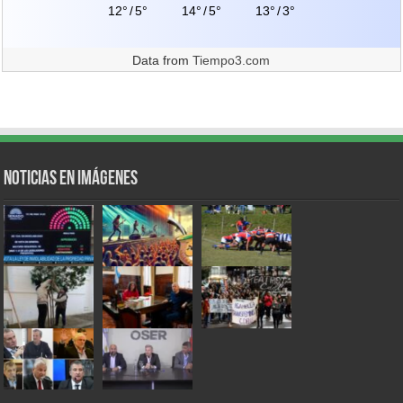
12°
/
5°
14°
/
5°
13°
/
3°
Data from
Tiempo3.com
Noticias en Imágenes