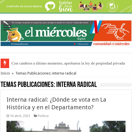
Con cambios a último momento, aprobaron la ley de propiedad privada
Del viernes 7 al domingo 9 de agosto: la agenda ¿A dónde ir? para este find
Inicio
»
Temas Publicaciones: interna radical
Temas Publicaciones:
interna radical
Interna radical: ¿Dónde se vota en La
Histórica y en el Departamento?
16 abril, 2023
Política