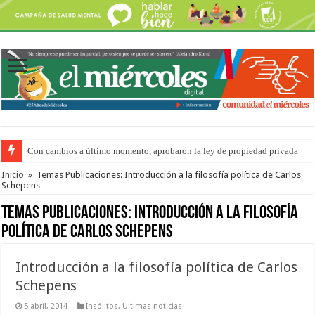
Con cambios a último momento, aprobaron la ley de propiedad privada
Adopción en Entre Ríos: el 35% de los 90 niños, niñas y adolescentes que 
Inicio
»
Temas Publicaciones: Introducción a la filosofía política de Carlos
Schepens
Temas Publicaciones:
Introducción a la filosofía
política de Carlos Schepens
Introducción a la filosofía política de Carlos
Schepens
5 abril, 2014
Insólitos
,
Ultimas noticias