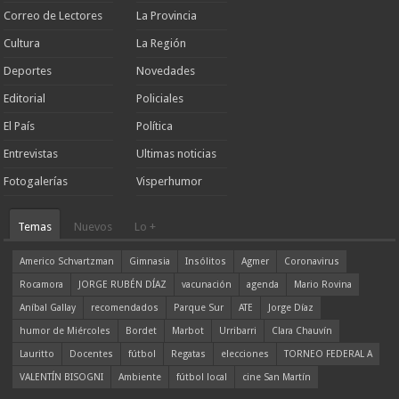
Correo de Lectores
La Provincia
Cultura
La Región
Deportes
Novedades
Editorial
Policiales
El País
Política
Entrevistas
Ultimas noticias
Fotogalerías
Visperhumor
Temas
Nuevos
Lo +
Americo Schvartzman
Gimnasia
Insólitos
Agmer
Coronavirus
Rocamora
JORGE RUBÉN DÍAZ
vacunación
agenda
Mario Rovina
Aníbal Gallay
recomendados
Parque Sur
ATE
Jorge Díaz
humor de Miércoles
Bordet
Marbot
Urribarri
Clara Chauvín
Lauritto
Docentes
fútbol
Regatas
elecciones
TORNEO FEDERAL A
VALENTÍN BISOGNI
Ambiente
fútbol local
cine San Martín