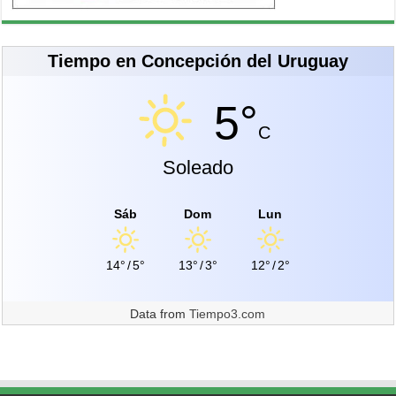
Tiempo en Concepción del Uruguay
5°
C
Soleado
Sáb
Dom
Lun
14°
/
5°
13°
/
3°
12°
/
2°
Data from
Tiempo3.com