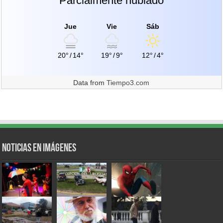
Parcialmente nublado
Jue
Vie
Sáb
20°
/
14°
19°
/
9°
12°
/
4°
Data from
Tiempo3.com
Noticias en Imágenes