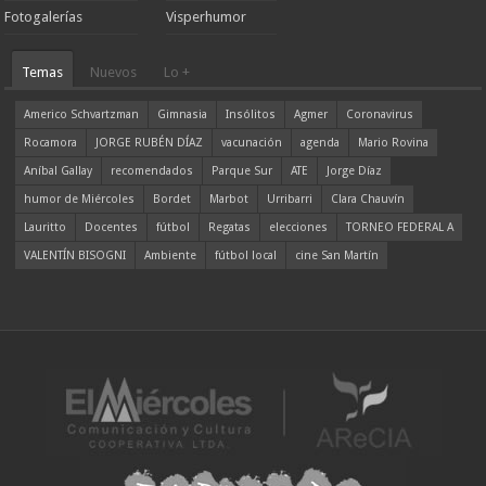
Fotogalerías
Visperhumor
Temas
Nuevos
Lo +
Americo Schvartzman
Gimnasia
Insólitos
Agmer
Coronavirus
Rocamora
JORGE RUBÉN DÍAZ
vacunación
agenda
Mario Rovina
Aníbal Gallay
recomendados
Parque Sur
ATE
Jorge Díaz
humor de Miércoles
Bordet
Marbot
Urribarri
Clara Chauvín
Lauritto
Docentes
fútbol
Regatas
elecciones
TORNEO FEDERAL A
VALENTÍN BISOGNI
Ambiente
fútbol local
cine San Martín