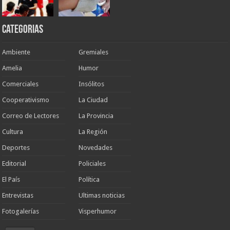
Categorias
Ambiente
Gremiales
Amelia
Humor
Comerciales
Insólitos
Cooperativismo
La Ciudad
Correo de Lectores
La Provincia
Cultura
La Región
Deportes
Novedades
Editorial
Policiales
El País
Política
Entrevistas
Ultimas noticias
Fotogalerías
Visperhumor