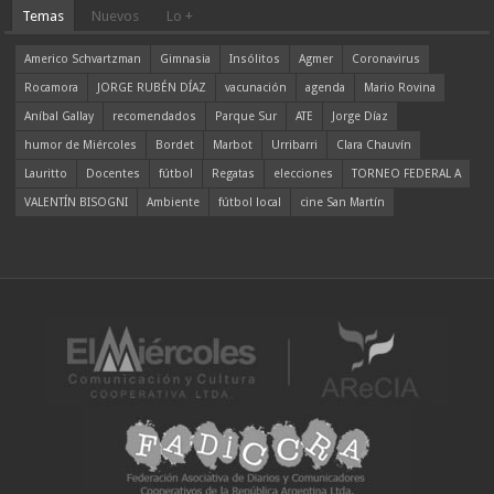
Temas
Nuevos
Lo +
Americo Schvartzman
Gimnasia
Insólitos
Agmer
Coronavirus
Rocamora
JORGE RUBÉN DÍAZ
vacunación
agenda
Mario Rovina
Aníbal Gallay
recomendados
Parque Sur
ATE
Jorge Díaz
humor de Miércoles
Bordet
Marbot
Urribarri
Clara Chauvín
Lauritto
Docentes
fútbol
Regatas
elecciones
TORNEO FEDERAL A
VALENTÍN BISOGNI
Ambiente
fútbol local
cine San Martín