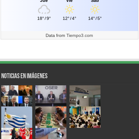
Jue
Vie
Sáb
18°
/
9°
12°
/
4°
14°
/
5°
Data from
Tiempo3.com
Noticias en Imágenes