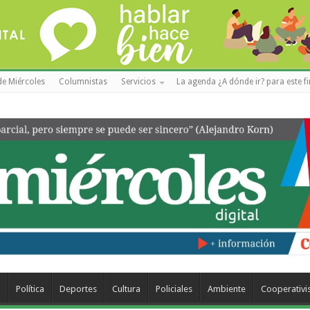
de Miércoles
Columnistas
Servicios
La agenda ¿A dónde ir? para este f
a
Política
Deportes
Cultura
Policiales
Ambiente
Cooperativ