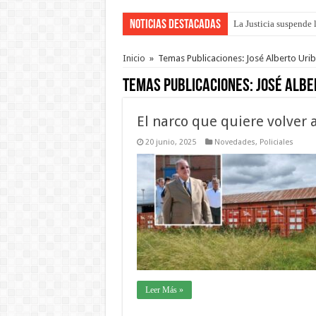
Noticias Destacadas
La Justicia suspende 
Se presentará la obra
Inicio
»
Temas Publicaciones: José Alberto Uri
Temas Publicaciones:
José Albe
El narco que quiere volver
20 junio, 2025
Novedades
,
Policiales
Leer Más »