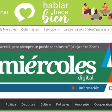
de Miércoles
Columnistas
Servicios
La agenda ¿A dónde ir? para este f
a
Política
Deportes
Cultura
Policiales
Ambiente
Cooperativ