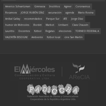
Americo Schvartzman
Gimnasia
Insólitos
Agmer
Coronavirus
Rocamora
JORGE RUBÉN DÍAZ
vacunación
agenda
Mario Rovina
Aníbal Gallay
recomendados
Parque Sur
ATE
Jorge Díaz
humor de Miércoles
Bordet
Marbot
Urribarri
Clara Chauvín
Lauritto
Docentes
fútbol
Regatas
elecciones
TORNEO FEDERAL A
VALENTÍN BISOGNI
Ambiente
fútbol local
cine San Martín