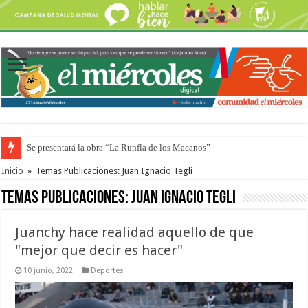
Se presentará la obra “La Runfla de los Macanos”
Preparan otro encuentro de autos clásicos y antiguos
Inicio
»
Temas Publicaciones: Juan Ignacio Tegli
Temas Publicaciones:
Juan Ignacio Tegli
Juanchy hace realidad aquello de que
"mejor que decir es hacer"
10 junio, 2022
Deportes