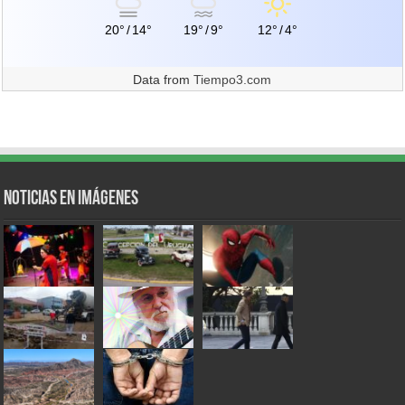
20°
/
14°
19°
/
9°
12°
/
4°
Data from
Tiempo3.com
Noticias en Imágenes