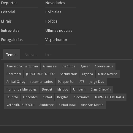
Deportes
Novedades
Editorial
Policiales
El País
Política
Entrevistas
Ultimas noticias
Fotogalerías
Visperhumor
Temas
Nuevos
Lo +
Americo Schvartzman
Gimnasia
Insólitos
Agmer
Coronavirus
Rocamora
JORGE RUBÉN DÍAZ
vacunación
agenda
Mario Rovina
Aníbal Gallay
recomendados
Parque Sur
ATE
Jorge Díaz
humor de Miércoles
Bordet
Marbot
Urribarri
Clara Chauvín
Lauritto
Docentes
fútbol
Regatas
elecciones
TORNEO FEDERAL A
VALENTÍN BISOGNI
Ambiente
fútbol local
cine San Martín