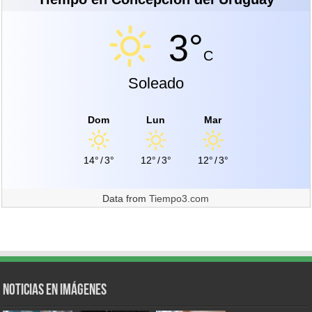
3°
C
Soleado
Dom
Lun
Mar
14°
/
3°
12°
/
3°
12°
/
3°
Data from
Tiempo3.com
Noticias en Imágenes