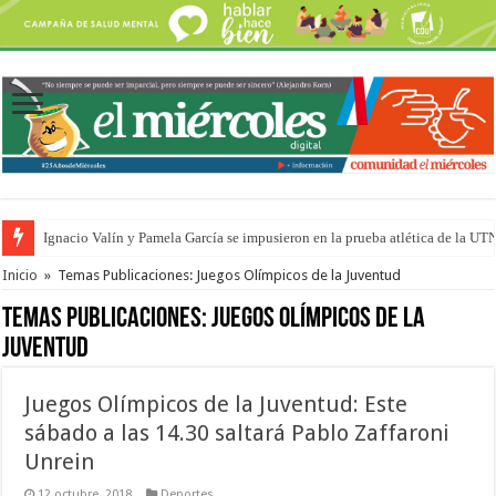
Ignacio Valín y Pamela García se impusieron en la prueba atlética de la UT
Traigo el litoral en mi canción: 100 años de Aníbal Sampayo
Inicio
»
Temas Publicaciones: Juegos Olímpicos de la Juventud
Temas Publicaciones:
Juegos Olímpicos de la
Juventud
Juegos Olímpicos de la Juventud: Este
sábado a las 14.30 saltará Pablo Zaffaroni
Unrein
12 octubre, 2018
Deportes