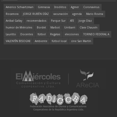
Americo Schvartzman
Gimnasia
Insólitos
Agmer
Coronavirus
Rocamora
JORGE RUBÉN DÍAZ
vacunación
agenda
Mario Rovina
Aníbal Gallay
recomendados
Parque Sur
ATE
Jorge Díaz
humor de Miércoles
Bordet
Marbot
Urribarri
Clara Chauvín
Lauritto
Docentes
fútbol
Regatas
elecciones
TORNEO FEDERAL A
VALENTÍN BISOGNI
Ambiente
fútbol local
cine San Martín