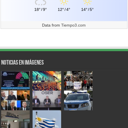
18°
/
9°
12°
/
4°
14°
/
5°
Data from
Tiempo3.com
Noticias en Imágenes