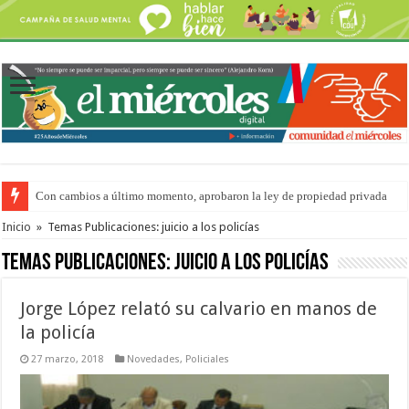
Con cambios a último momento, aprobaron la ley de propiedad privada
Del viernes 7 al domingo 9 de agosto: la agenda ¿A dónde ir? para este find
Inicio
»
Temas Publicaciones: juicio a los policías
Temas Publicaciones:
juicio a los policías
Jorge López relató su calvario en manos de
la policía
27 marzo, 2018
Novedades
,
Policiales