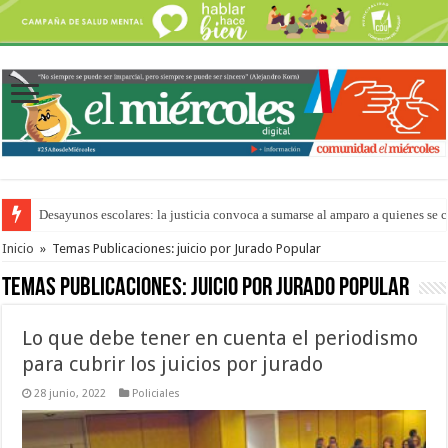
Desayunos escolares: la justicia convoca a sumarse al amparo a quienes se 
“La Feria en tu Barrio” para agostocon sus días y horarios
Inicio
»
Temas Publicaciones: juicio por Jurado Popular
Temas Publicaciones:
juicio por Jurado Popular
Lo que debe tener en cuenta el periodismo
para cubrir los juicios por jurado
28 junio, 2022
Policiales