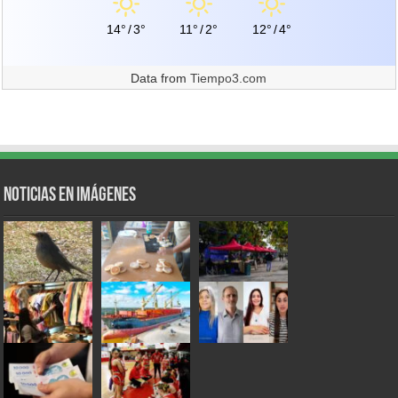
14°
/
3°
11°
/
2°
12°
/
4°
Data from
Tiempo3.com
Noticias en Imágenes