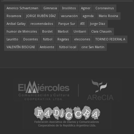
Americo Schvartzman
Gimnasia
Insólitos
Agmer
Coronavirus
Rocamora
JORGE RUBÉN DÍAZ
vacunación
agenda
Mario Rovina
Aníbal Gallay
recomendados
Parque Sur
ATE
Jorge Díaz
humor de Miércoles
Bordet
Marbot
Urribarri
Clara Chauvín
Lauritto
Docentes
fútbol
Regatas
elecciones
TORNEO FEDERAL A
VALENTÍN BISOGNI
Ambiente
fútbol local
cine San Martín