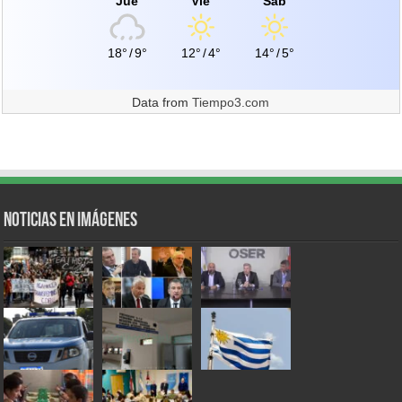
Jue
Vie
Sáb
18°
/
9°
12°
/
4°
14°
/
5°
Data from
Tiempo3.com
Noticias en Imágenes