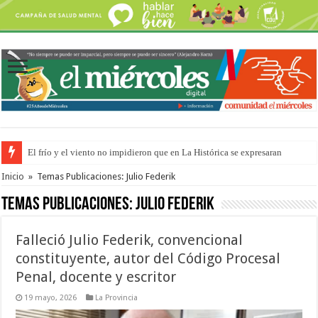
El frío y el viento no impidieron que en La Histórica se expresaran
OSER: Frigerio aseguró que mejoraron el servicio, redujeron el déficit e
Inicio
»
Temas Publicaciones: Julio Federik
Temas Publicaciones:
Julio Federik
Falleció Julio Federik, convencional
constituyente, autor del Código Procesal
Penal, docente y escritor
19 mayo, 2026
La Provincia