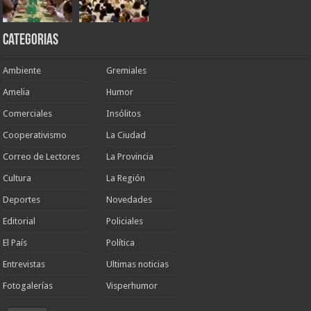
Categorias
Ambiente
Gremiales
Amelia
Humor
Comerciales
Insólitos
Cooperativismo
La Ciudad
Correo de Lectores
La Provincia
Cultura
La Región
Deportes
Novedades
Editorial
Policiales
El País
Política
Entrevistas
Ultimas noticias
Fotogalerías
Visperhumor