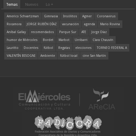
Temas
Nuevos
Lo +
Americo Schvartzman
Gimnasia
Insólitos
Agmer
Coronavirus
Rocamora
JORGE RUBÉN DÍAZ
vacunación
agenda
Mario Rovina
Aníbal Gallay
recomendados
Parque Sur
ATE
Jorge Díaz
humor de Miércoles
Bordet
Marbot
Urribarri
Clara Chauvín
Lauritto
Docentes
fútbol
Regatas
elecciones
TORNEO FEDERAL A
VALENTÍN BISOGNI
Ambiente
fútbol local
cine San Martín