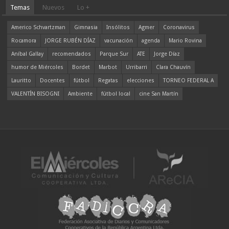
Temas
Nuevos
Lo +
Americo Schvartzman
Gimnasia
Insólitos
Agmer
Coronavirus
Rocamora
JORGE RUBÉN DÍAZ
vacunación
agenda
Mario Rovina
Aníbal Gallay
recomendados
Parque Sur
ATE
Jorge Díaz
humor de Miércoles
Bordet
Marbot
Urribarri
Clara Chauvín
Lauritto
Docentes
fútbol
Regatas
elecciones
TORNEO FEDERAL A
VALENTÍN BISOGNI
Ambiente
fútbol local
cine San Martín