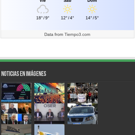
Vie
Sáb
Dom
18°
/
9°
12°
/
4°
14°
/
5°
Data from
Tiempo3.com
Noticias en Imágenes