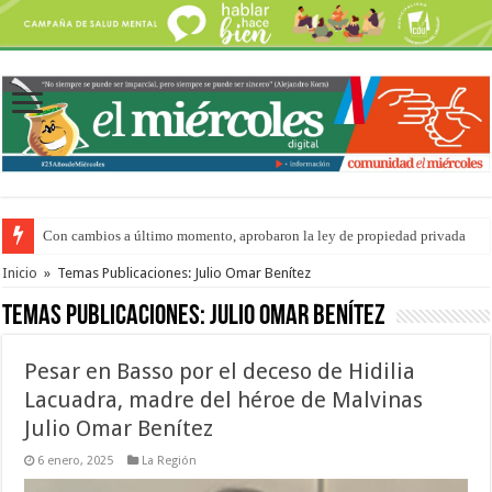
Con cambios a último momento, aprobaron la ley de propiedad privada
Del viernes 7 al domingo 9 de agosto: la agenda ¿A dónde ir? para este find
Inicio
»
Temas Publicaciones: Julio Omar Benítez
Temas Publicaciones:
Julio Omar Benítez
Pesar en Basso por el deceso de Hidilia
Lacuadra, madre del héroe de Malvinas
Julio Omar Benítez
6 enero, 2025
La Región