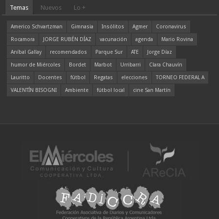
Temas
Nuevos
Lo +
Americo Schvartzman
Gimnasia
Insólitos
Agmer
Coronavirus
Rocamora
JORGE RUBÉN DÍAZ
vacunación
agenda
Mario Rovina
Aníbal Gallay
recomendados
Parque Sur
ATE
Jorge Díaz
humor de Miércoles
Bordet
Marbot
Urribarri
Clara Chauvín
Lauritto
Docentes
fútbol
Regatas
elecciones
TORNEO FEDERAL A
VALENTÍN BISOGNI
Ambiente
fútbol local
cine San Martín