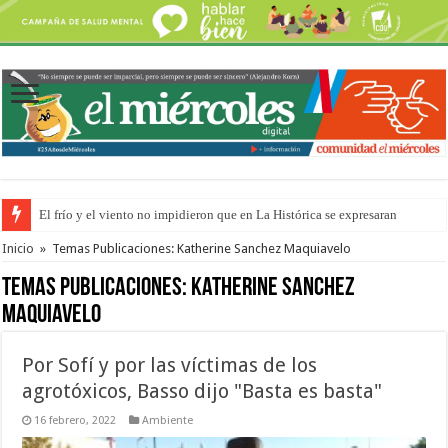
El frío y el viento no impidieron que en La Histórica se expresaran
OSER: Frigerio aseguró que mejoraron el servicio, redujeron el déficit e
Inicio
»
Temas Publicaciones: Katherine Sanchez Maquiavelo
Temas Publicaciones:
Katherine Sanchez
Maquiavelo
Por Sofí y por las víctimas de los
agrotóxicos, Basso dijo "Basta es basta"
16 febrero, 2022
Ambiente