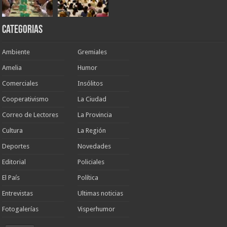
Categorias
Ambiente
Gremiales
Amelia
Humor
Comerciales
Insólitos
Cooperativismo
La Ciudad
Correo de Lectores
La Provincia
Cultura
La Región
Deportes
Novedades
Editorial
Policiales
El País
Política
Entrevistas
Ultimas noticias
Fotogalerías
Visperhumor