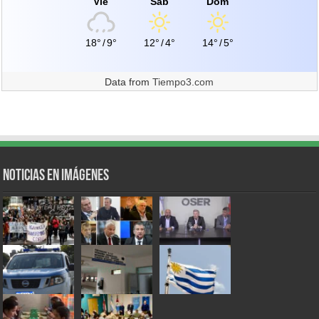
Vie
Sáb
Dom
18°
/
9°
12°
/
4°
14°
/
5°
Data from
Tiempo3.com
Noticias en Imágenes