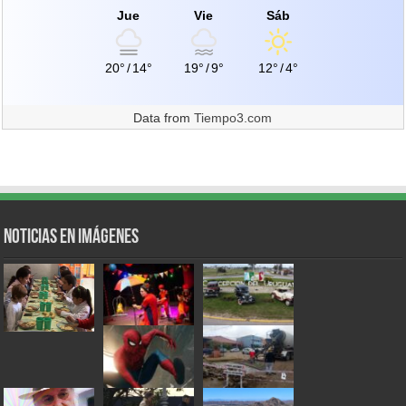
Jue
Vie
Sáb
20°
/
14°
19°
/
9°
12°
/
4°
Data from
Tiempo3.com
Noticias en Imágenes