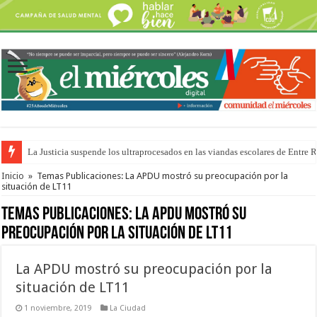
La Justicia suspende los ultraprocesados en las viandas escolares de Entre 
Se presentará la obra “La Runfla de los Macanos”
Inicio
»
Temas Publicaciones: La APDU mostró su preocupación por la
situación de LT11
Temas Publicaciones:
La APDU mostró su
preocupación por la situación de LT11
La APDU mostró su preocupación por la
situación de LT11
1 noviembre, 2019
La Ciudad