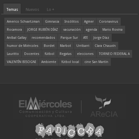
Temas
Nuevos
Lo +
Americo Schvartzman
Gimnasia
Insólitos
Agmer
Coronavirus
Rocamora
JORGE RUBÉN DÍAZ
vacunación
agenda
Mario Rovina
Aníbal Gallay
recomendados
Parque Sur
ATE
Jorge Díaz
humor de Miércoles
Bordet
Marbot
Urribarri
Clara Chauvín
Lauritto
Docentes
fútbol
Regatas
elecciones
TORNEO FEDERAL A
VALENTÍN BISOGNI
Ambiente
fútbol local
cine San Martín